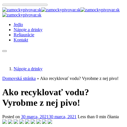
Skip
to
content
Jedlo
Nápoje a drinky
Reštaurácie
Kontakt
Nápoje a drinky
Domovská stránka
»
Ako recyklovať vodu? Vyrobme z nej pivo!
Ako recyklovať vodu?
Vyrobme z nej pivo!
Posted on
30 marca, 2021
30 marca, 2021
Less than
0
min čítania