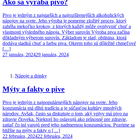
Ako sa vyrába pivo?
Pivo je jedným z najstarších a najrozšírenejších alkoholických
nápojov na svete. Jeho výroba je pomerne zložitý proces, ktorý
zahŕňa niekoľko krokov, z ktorých každý môže ovplyvniť chuť a
vlastnosti výsledného nápoja. Výber surovín Výroba piva začína
dôkladným výberom surovín. Základom je slad, obilnina, ktorá
dodáva sladkú chuť a farbu piva. Okrem toho sú dôležité chmeľové
[…]
27 januára, 2024
29 januára, 2024
Nápoje a drinky
Mýty a fakty o pive
Pivo je jedným z najpopulárnejších nápojov na svete. Jeho
konzumácia má dlhú tradíciu a je súčasťou kultúry mnohých
národov. Avšak, často sa diskutuje o tom, aký vplyv má pivo na
zdravie človeka. Niektorí ho oslavujú ako prínosné pre zdravie,
zatiaľ čo iní varujú pred jeho nadmernou konzumáciou. Pozrime sa
bližšie na mýty a fakty o […]
22 februára, 2024
22 februára, 2024