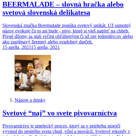
BEERMALADE – slovná hračka alebo
svetová slovenská delikatesa
Slovenská značka Beermalade ponúka svetový unikát. Už samotný
názov evokuje čo to asi bude - pivo, ktoré si vieš natrieť na chlieb.
Pivné džemy sa stali veľmi obľúbenými či už pre jednotlivcov alebo
ako zaujímavý firemný alebo svadobný darček.
15 apríla, 2021
15 apríla, 2021
Nápoje a drinky
Svetové “naj” vo svete pivovarníctva
Pivovarníctvo je umelecký proces, ktorý sa v priebehu storočí
vyvinul do pestrého sveta chutí, vôní a inovácií. Svetové rekordy v