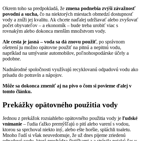
Okrem toho sa predpokladá, že
zmena podnebia zvýši závažnosť
povodní a sucha,
čo na niektorých miestach obmedzí dostupnosť
vody a zníži jej kvalitu. Ak chcete naďalej udržiavať alebo zvyšovať
počet obyvateľov – a ekonomík – bude treba urobiť viac s
rovnakým alebo dokonca menším množstvom vody.
Ale cesta je jasná – voda sa dá znovu použiť
, po správnom
ošetrení ju možno opätovne použiť na pitnú a nepitnú vodu,
napríklad na umývanie automobilov, poľnohospodárske účely a
podobne.
Nadnárodné spoločnosti využívajú recyklovanú odpadovú vodu ako
prísadu do potravín a nápojov.
Môže sa dokonca zmeniť aj na pivo o čom si povieme ďalej v
tomto článku.
Prekážky opätovného použitia vody
Jednou z prekážok rozsiahleho opätovného použitia vody je
ľudské
vnímanie
– ľudia ťažko premýšľajú o pití alebo varení s vodou,
ktorou sa sprchoval niekto iný, alebo ešte horšie, spláchli toaletu.
Mnoho ľudí si však neuvedomuje, že už dnes pijeme zriedenú
odpadovú vodu, ktorá prechádza čističkami a a strávila nejaký čas v