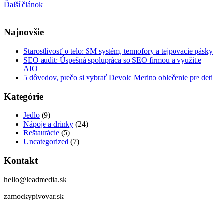
Ďalší článok
Najnovšie
Starostlivosť o telo: SM systém, termofory a tejpovacie pásky
SEO audit: Úspešná spolupráca so SEO firmou a využitie
AIO
5 dôvodov, prečo si vybrať Devold Merino oblečenie pre deti
Kategórie
Jedlo
(9)
Nápoje a drinky
(24)
Reštaurácie
(5)
Uncategorized
(7)
Kontakt
hello@leadmedia.sk
zamockypivovar.sk