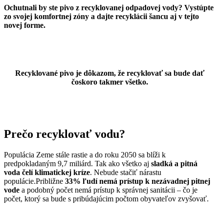
Ochutnali by ste pivo z recyklovanej odpadovej vody? Vystúpte
zo svojej komfortnej zóny a dajte recyklácii šancu aj v tejto
novej forme.
Recyklované pivo je dôkazom, že recyklovať sa bude dať
čoskoro takmer všetko.
Prečo recyklovať vodu?
Populácia Zeme stále rastie a do roku 2050 sa blíži k
predpokladaným 9,7 miliárd. Tak ako všetko aj
sladká a pitná
voda čelí klimatickej kríze
. Nebude stačiť nárastu
populácie.Približne
33% ľudí nemá prístup k nezávadnej pitnej
vode
a podobný počet nemá prístup k správnej sanitácii – čo je
počet, ktorý sa bude s pribúdajúcim počtom obyvateľov zvyšovať.