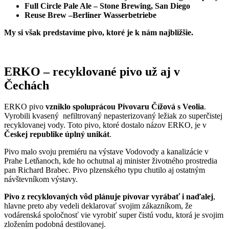
Full Circle Pale Ale – Stone Brewing, San Diego
Reuse Brew –Berliner Wasserbetriebe
My si však predstavíme pivo, ktoré je k nám najbližšie.
ERKO – recyklované pivo už aj v
Čechách
ERKO pivo
vzniklo spoluprácou Pivovaru Čížová s Veolia
.
Vyrobili kvasený nefiltrovaný nepasterizovaný ležiak zo superčistej
recyklovanej vody. Toto pivo, ktoré dostalo názov ERKO, je v
Českej republike úplný unikát
.
Pivo malo svoju premiéru na výstave Vodovody a kanalizácie v
Prahe Letňanoch, kde ho ochutnal aj minister životného prostredia
pan Richard Brabec. Pivo plzenského typu chutilo aj ostatným
návštevníkom výstavy.
Pivo z recyklovaných vôd plánuje pivovar vyrábať i naďalej
,
hlavne preto aby vedeli deklarovať svojim zákazníkom, že
vodárenská spoločnosť vie vyrobiť super čistú vodu, ktorá je svojim
zložením podobná destilovanej.