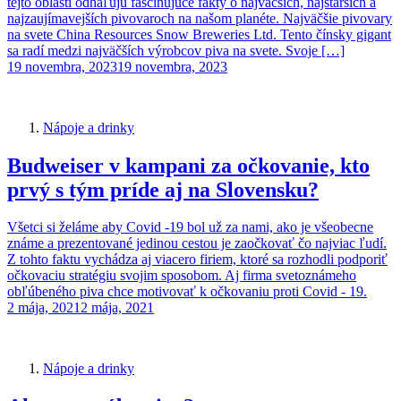
tejto oblasti odhaľujú fascinujúce fakty o najväčších, najstarších a
najzaujímavejších pivovaroch na našom planéte. Najväčšie pivovary
na svete China Resources Snow Breweries Ltd. Tento čínsky gigant
sa radí medzi najväčších výrobcov piva na svete. Svoje […]
19 novembra, 2023
19 novembra, 2023
Nápoje a drinky
Budweiser v kampani za očkovanie, kto
prvý s tým príde aj na Slovensku?
Všetci si želáme aby Covid -19 bol už za nami, ako je všeobecne
známe a prezentované jedinou cestou je zaočkovať čo najviac ľudí.
Z tohto faktu vychádza aj viacero firiem, ktoré sa rozhodli podporiť
očkovaciu stratégiu svojim sposobom. Aj firma svetoznámeho
obľúbeného piva chce motivovať k očkovaniu proti Covid - 19.
2 mája, 2021
2 mája, 2021
Nápoje a drinky