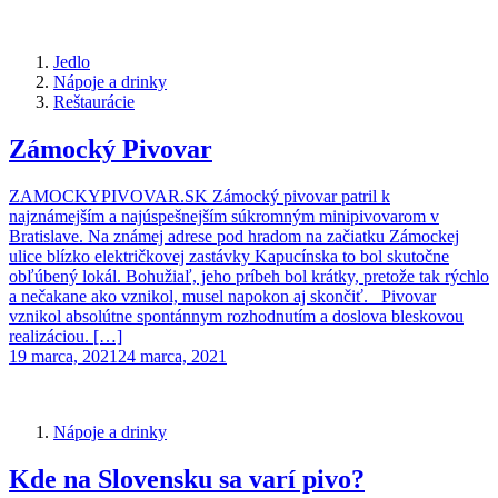
Jedlo
Nápoje a drinky
Reštaurácie
Zámocký Pivovar
ZAMOCKYPIVOVAR.SK Zámocký pivovar patril k
najznámejším a najúspešnejším súkromným minipivovarom v
Bratislave. Na známej adrese pod hradom na začiatku Zámockej
ulice blízko električkovej zastávky Kapucínska to bol skutočne
obľúbený lokál. Bohužiaľ, jeho príbeh bol krátky, pretože tak rýchlo
a nečakane ako vznikol, musel napokon aj skončiť. Pivovar
vznikol absolútne spontánnym rozhodnutím a doslova bleskovou
realizáciou. […]
19 marca, 2021
24 marca, 2021
Nápoje a drinky
Kde na Slovensku sa varí pivo?