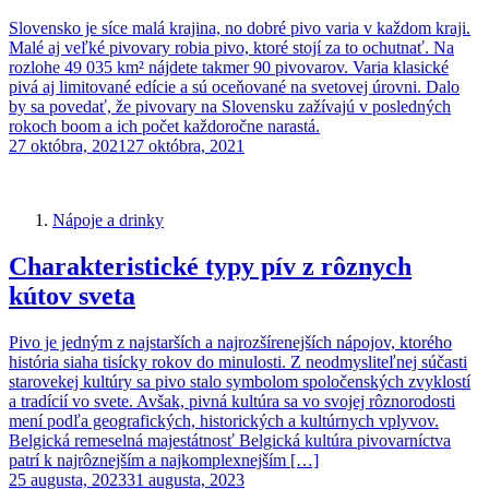
Slovensko je síce malá krajina, no dobré pivo varia v každom kraji.
Malé aj veľké pivovary robia pivo, ktoré stojí za to ochutnať. Na
rozlohe 49 035 km² nájdete takmer 90 pivovarov. Varia klasické
pivá aj limitované edície a sú oceňované na svetovej úrovni. Dalo
by sa povedať, že pivovary na Slovensku zažívajú v posledných
rokoch boom a ich počet každoročne narastá.
27 októbra, 2021
27 októbra, 2021
Nápoje a drinky
Charakteristické typy pív z rôznych
kútov sveta
Pivo je jedným z najstarších a najrozšírenejších nápojov, ktorého
história siaha tisícky rokov do minulosti. Z neodmysliteľnej súčasti
starovekej kultúry sa pivo stalo symbolom spoločenských zvyklostí
a tradícií vo svete. Avšak, pivná kultúra sa vo svojej rôznorodosti
mení podľa geografických, historických a kultúrnych vplyvov.
Belgická remeselná majestátnosť Belgická kultúra pivovarníctva
patrí k najrôznejším a najkomplexnejším […]
25 augusta, 2023
31 augusta, 2023