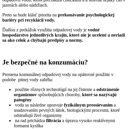
jazerách alebo nádržiach.
Preto sa bude klásť priorita na
prekonávanie psychologickej
bariéry pri recyklácii vody.
Ďalšou z prekážok využitia odpadovej vody je
vodné
hospodárstvo jednotlivých krajín, ktoré nie je ucelené a neriadi
sa ako celok a chýbajú predpisy a normy.
Je bezpečné na konzumáciu?
Premena komunálnej odpadovej vody na opätovné použitie v
podobe pitnej vody zahŕňa:
použitie rôznych technológií na jej čistenie a
odstránenie
organizmov
spôsobujúcich choroby,
ktoré sa nazývajú
patogény
voda sa následne upravuje
fyzikálnym preosievaním
a
usadzovaním pevných látok, biologickými procesmi, ktoré
odstraňujú živé organizmy
na rad prichádza
filtrácia
a úprava vysoko reaktívnymi
formami kyslíka