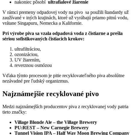
nakoniec pôsobí
ultrafialové žiarenie
V rámci premeny odpadovej vody na pivo sa použili štandardy už
zaužívané v iných krajinách, ktoré už vyrábajú priamo pitnú vodu,
vrátane Singapuru, Nemecka a Kalifornie.
Pri výrobe piva sa vzala odpadová voda z čistiarne a prešla
sériou sofistikovaných čistiacich krokov:
ultrafiltráciou,
ozonizáciou,
UV žiarením,
reverznou osmózou
Vďaka týmto procesom je pitie recyklovateľného piva absolútne
nezávadné pre ľudský organizmus.
Najznámejšie recyklované pivo
Medzi najznámejších producentov piva z recyklovanej vody patria
tieto značky:
Village Blonde Ale – the Village Brewery
PU:REST – New Carnegie Brewery
Tunnel Vision IPA – Half Way Moon Brewing Company